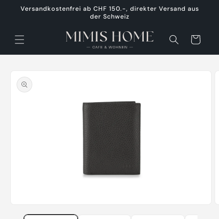
Direkt
Versandkostenfrei ab CHF 150.-, direkter Versand aus
zum
der Schweiz
Inhalt
Warenkorb
oduktinformationen
ringen
Medien
M
1
2