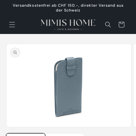
Direkt
Versandkostenfrei ab CHF 150.-, direkter Versand aus
zum
der Schweiz
Inhalt
Warenkorb
oduktinformationen
ringen
Medien
M
1
2