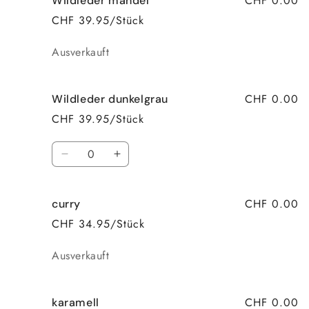
CHF 0.00
Wildleder mandel
CHF 39.95/Stück
Anzahl
Ausverkauft
CHF 0.00
Wildleder dunkelgrau
CHF 39.95/Stück
Anzahl
Verringere
Erhöhe
die
die
Menge
Menge
CHF 0.00
curry
für
für
Wildleder
Wildleder
CHF 34.95/Stück
dunkelgrau
dunkelgrau
Anzahl
Ausverkauft
CHF 0.00
karamell