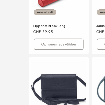
Ausverkauft
Aus
Lippenstiftbox lang
Jann
Normaler
CHF 39.95
Norm
CHF 
Preis
Preis
Optionen auswählen