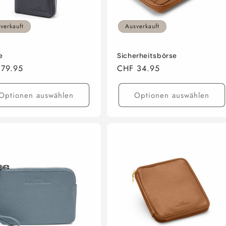
verkauft
Ausverkauft
e
Sicherheitsbörse
aler
79.95
Normaler
CHF 34.95
Preis
Optionen auswählen
Optionen auswählen