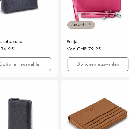
Ausverkauft
üsseltasche
Fenja
aler
 34.95
Normaler
Von CHF 79.95
Preis
Optionen auswählen
Optionen auswählen