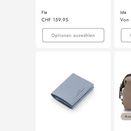
Fia
Ida
Normaler
CHF 159.95
Norm
Von 
Preis
Preis
Optionen auswählen
Aus