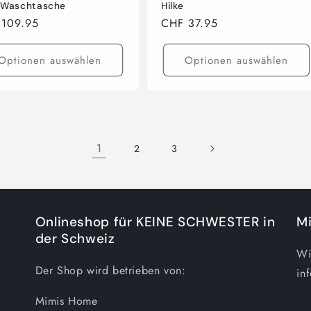
 Waschtasche
Hilke
aler
 109.95
Normaler
CHF 37.95
Preis
Optionen auswählen
Optionen auswählen
1
2
3
Onlineshop für KEINE SCHWESTER in
M
der Schweiz
Wi
Der Shop wird betrieben von:
in
Mimis Home