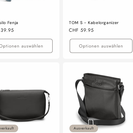
ilo Fenja
TOM S - Kabelorganizer
aler
 39.95
Normaler
CHF 59.95
Preis
Optionen auswählen
Optionen auswählen
verkauft
Ausverkauft