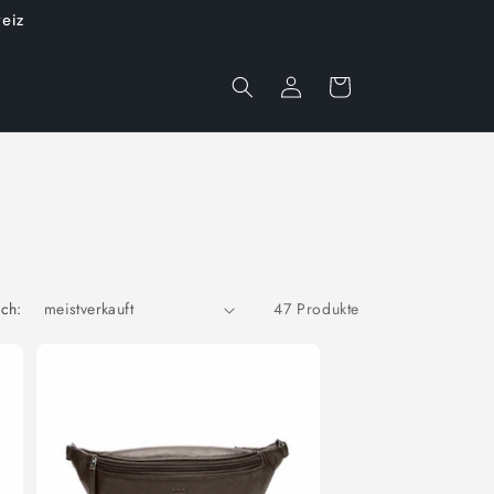
eiz
Einloggen
Warenkorb
ach:
47 Produkte