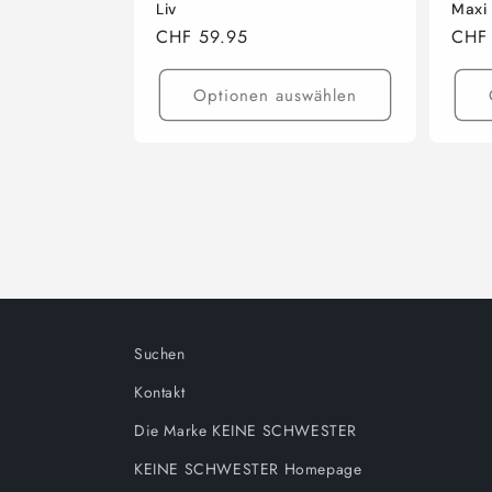
Liv
Maxi
Normaler
CHF 59.95
Norm
CHF
Preis
Preis
Optionen auswählen
Suchen
Kontakt
Die Marke KEINE SCHWESTER
KEINE SCHWESTER Homepage