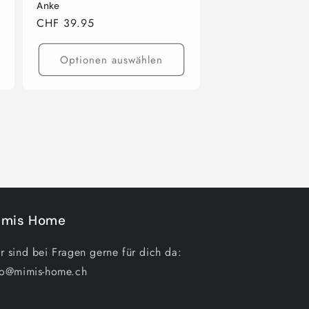
Anke
Normaler
CHF 39.95
Preis
Optionen auswählen
imis Home
r sind bei Fragen gerne für dich da:
fo@mimis-home.ch