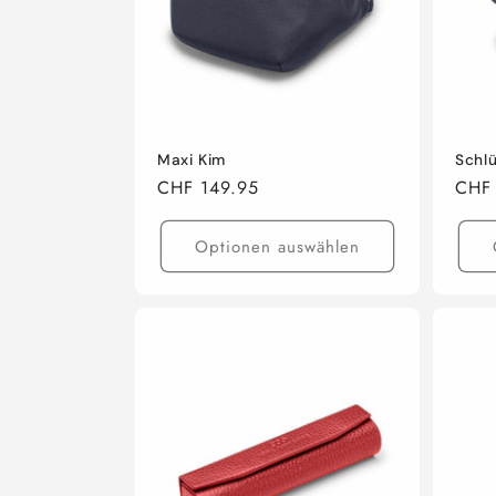
r
i
e
Maxi Kim
Schl
Normaler
CHF 149.95
Norm
CHF
:
Preis
Preis
Optionen auswählen