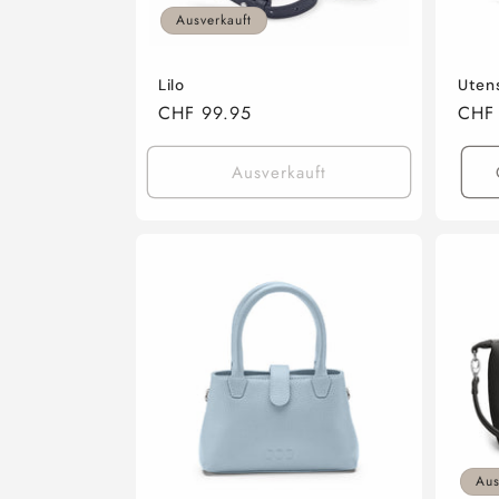
Ausverkauft
Lilo
Utens
Normaler
CHF 99.95
Norm
CHF
Preis
Preis
Ausverkauft
Aus