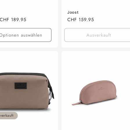
Joost
aler
CHF 189.95
Normaler
CHF 159.95
Preis
Optionen auswählen
Ausverkauft
verkauft